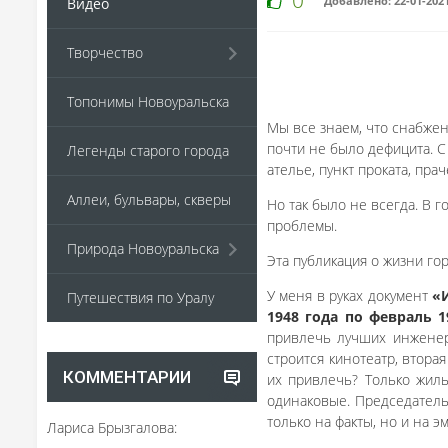
0
Добавлено: 22-01-202
Видео
Творчество
Топонимы Новоуральска
Мы все знаем, что снабжен
почти не было дефицита. С
Легенды старого города
ателье, пункт проката, прач
Аллеи, бульвары, скверы
Но так было не всегда. В 
проблемы.
Природа Новоуральска
Эта публикация о жизни го
У меня в руках документ
«
Путешествия по Уралу
1948 года по февраль 1
привлечь лучших инженеро
строится кинотеатр, втора
КОММЕНТАРИИ
их привлечь? Только жиль
одинаковые. Председатель 
только на факты, но и на э
Лариса Брызгалова: