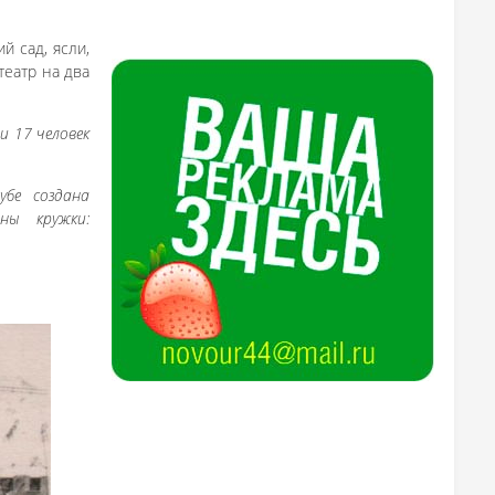
й сад, ясли,
театр на два
и 17 человек
убе создана
аны кружки: