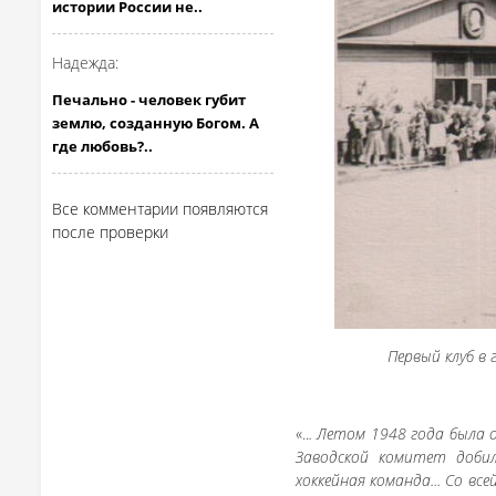
истории России не..
Надежда:
Печально - человек губит
землю, созданную Богом. А
где любовь?..
Все комментарии появляются
после проверки
Первый клуб в
«..
. Летом 1948 года была 
Заводской комитет доби
хоккейная команда... Со в