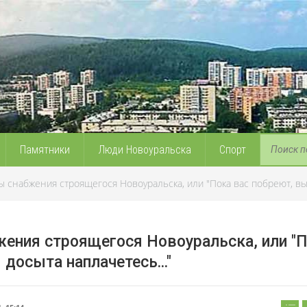
Памятники
Люди Новоуральска
Спорт
 снабжения строящегося Новоуральска, или "Пока вас побреют, вы 
ения строящегося Новоуральска, или "
 досыта наплачетесь..."