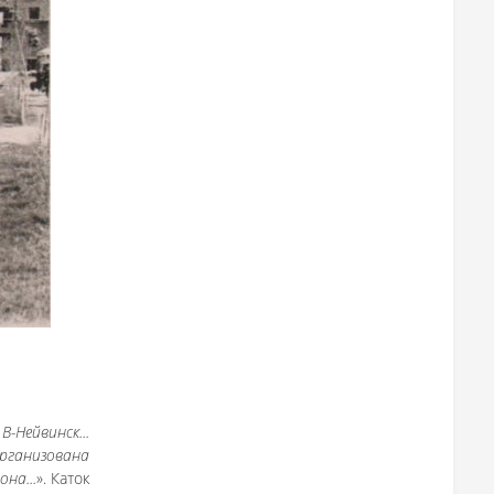
-Нейвинск...
рганизована
на...
». Каток