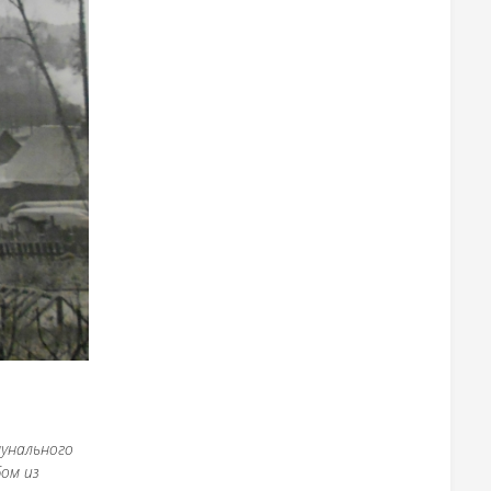
мунального
ом из