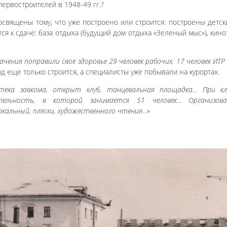
первостроителей в 1948-49 гг.?
священы тому, что уже построено или строится: построены детски
ся к сдаче: база отдыха (будущий дом отдыха «Зеленый мыс»), кино
чения поправили свое здоровье 29 человек рабочих, 17 человек ИТР 
род еще только строится, а специалисты уже побывали на курортах.
ка завкома, открыт клуб, танцевальная площадка... При кл
тельность, в которой занимается 51 человек... Организов
окальный, пляски, художественного чтения..
.»