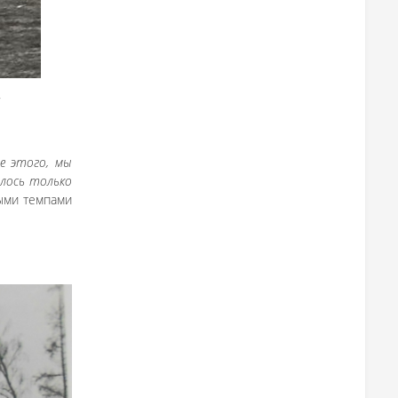
и
е этого, мы
илось только
ными темпами