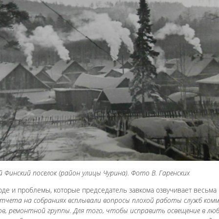
 Финский поселок (район улицы Чурина). Фото В. Гаренских
оде и проблемы, которые председатель завкома озвучивает весьма
отчета на собраниях всплывали вопросы плохой работы служб ком
ков, ремонтной группы. Для того, чтобы исправить освещение в люб