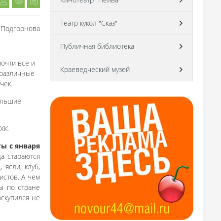
Театр кукол "Сказ"
 Подгорнова
Публичная библиотека
очти все и
Краеведческий музей
 различные
чек.
большие
ХК.
ы с января
да стараются
 ясли, клуб,
истов. А чем
ты по стране
оскупился не