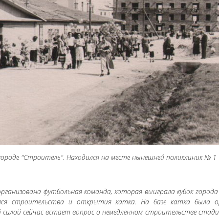
 городе "Строитель". Находился на месте нынешней поликлиник № 1
организована футбольная команда, которая выиграла кубок города В
лся строительства и открытия катка. На базе катка была о
сей силой сейчас встает вопрос о немедленном строительстве стадио