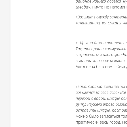
районов нашего поселка, н
завода
». Ничто не напомин
«
Возьмите службу сантехни
канализацию, вы слесаря ув
«
...Крыши домов протекают
Так, товарищи коммунальщи
сохранением жилого фонда
если они этого не делают
Алексеева бы к нам сейчас
«Баня. Сколько ежедневных
возьмется за свое дело? В
перебои с водой. шкафы по
ручку, неужели этого безо
исправить шкафы, постави
можно было записаться то
практически весь город. Н