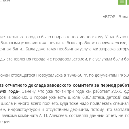
1, 15:14
АВТОР - Элла
ие закрытых городов было приравнено к московскому. У нас было п
 бытовыми услугами тоже почти не было проблем: парикмахерские,
ечная, бани... Была даже такая необычная услуга как заправка автору
годы становления города и с продовольствием, и с услугами были 
рожан строящегося Новоуральска в 1948-50 гг. по документам ГФ УЭ
Из отчетного доклада заводского комитета за период работ
949 года
». Замечу, что уже почти три года как работает УЭХК, ку
в и рабочих. В городе уже есть школа, библиотека, детский сад,
я школа и много всего прочего, куда тоже надо привлекать специал
ем, инфраструктурой и отсутствием дефицита, потому что зарпла
завкома комбината А. П. Алексеев, составляя данный отчет, не п
моции.