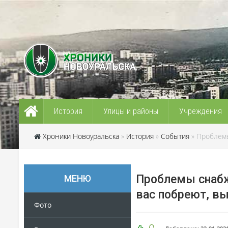
История
Улицы и районы
Учреждения
Хроники Новоуральска
»
История
»
События
» Проблемы
Проблемы снабж
МЕНЮ
вас побреют, вы
Фото