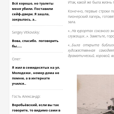
Итак, какой же была жизнь 
Всё хорошо, но туалеты
меня убили. Поставили
Конечно, первые строки по
сейф-двери. Я зашла,
пионерский лагерь, готовят
закрылась, а..
зала.
«...
На курортах союзного зна
Sergey Vitkovskiy:
служащих..
.». Заметьте, го
Вова, спасибо. поговорить
«...
Была открыта библиоте
бы.....
художественная самодея
драматический, хоровой, в
Олег:
Я жил в семидесятых на ул.
Молодежи , номер дома не
помню, а в интернате
учился..
Гость Александр:
Воробьёвский, если вы так
говорите, то видимо сами в