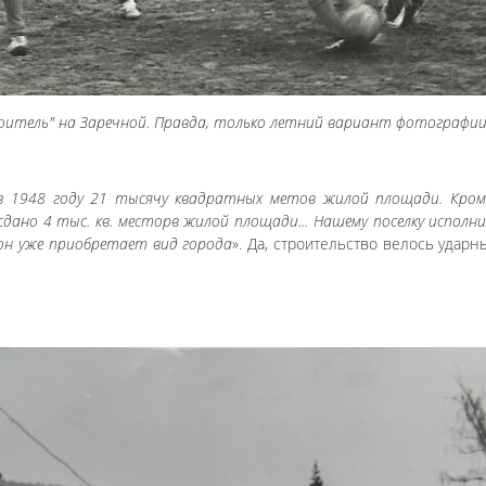
итель" на Заречной. Правда, только летний вариант фотографи
 в 1948 году 21 тысячу квадратных метов жилой площади. Кром
 сдано 4 тыс. кв. месторв жилой площади... Нашему поселку исполн
, он уже приобретает вид города
». Да, строительство велось удар