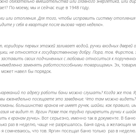
ужно обязательно вмешательства или главного энергетика, или ди
ает? По-моему, мы и сейчас еще в 1948 году.
ки или отопления. Для того, чтобы исправить систему отопления
идите у себя в квартире после вызова через неделю
».
, коридоры первых этажей заливает водой, ручки входных дверей 
ки, не относятся к государственному добру. Пора, тов. Фирстов, 
, заставить своих подчиненных с любовью относиться к порученно
, немедленно заменять работоспособными товарищами
». Эх, товар
, может навел бы порядок.
 нареканий по адресу работы бани можно слушать? Когда же тов. 
се вы еженедельно посещаете это заведение. Что там можно видеть
ломаны, большинство кранов не имеет ручек, шайки, как правило, 
бразия не видит т. Яргин Разве так трудно прикрепить ручки к шайк
ть к кранам ручки»
. Вот серьезно, именно так в документе. В баню
лько раз в неделю, чаще не разрешалось. Баня одна, а желающих 
о я сомневаюсь, что тов. Яргин посещал баню только раз в неделю..