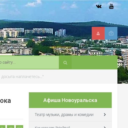
досыта наплачетесь..."
Пока
Афиша Новоуральска
Театр музыки, драмы и комедии
Кинотеатр "Нейва"