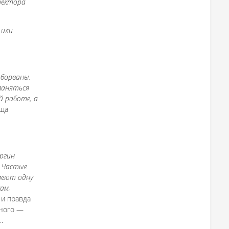
ректора
 или
оборваны.
заняться
й работе, а
ища
Яргин
? Частые
имеют одну
ам,
 и правда
много —
.